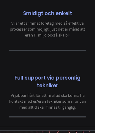
Smidigt och enkelt
Vi är ett slimmat företag med så effektiva
processer som möjligt, just det är målet att
eran IT miljö också ska bli.
Full support via personlig
tekniker
Vi jobbar hårt för att ni alltid ska kunna ha
kontakt med er/eran tekniker som ni är van
med alltid skall finnas tillgänglig.