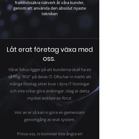
framtidssäkra nätverk åt våra kunder,
genom att använda den absolut nyaste
tekniken
Låt erat företag växa med
oss.
Vårat fokus ligger på att kunderna skall ha en
så hög "ROI" på deras IT. Ofta har vi märkt att
många företag sitter kvar i dyra IT lösningar
och inte orkar göra ändringar. Idag är detta
mycket enklare än förut.
Hör av er så kan vi göra en gemensam
genomgång av erat system.
Pröva oss, ni kommer inte ångra er!