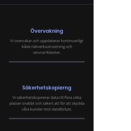
Övervakning
Vi övervakar och uppdaterar kontinuerligt
både nätverksutrustning och
servrar/klienter.
Säkerhetskopierng
Vi säkerhetskopirerar data till flera olika
platser snabbt och säkert att för att skydda
våra kunder mot dataförlust.