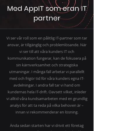
Med AppIT som eran IT
partner
Vi ser vår roll som en pålitlig IT-partner som tar
ansvar, är tillgänglig och problemlösande. När
vi ser till att våra kunders IT och
kommunikation fungerar, kan de fokusera på
sin kärnverksamhet och strategiska
utmaningar. I många fall arbetar vi parallellt
med och frigör tid för våra kunders egna IT-
avdelningar. I andra fall tar vi hand om
kundernas hela IT-drift. Oavsett vilket, inleder
vi alltid våra kundsamarbeten med en grundlig
analys för att ta reda på vilka behoven är –
innan vi rekommenderar en lösning.
Ända sedan starten har vi drivit ett företag