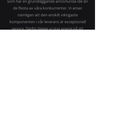
som har en grundläggande annorlunda idé än
de flesta av våra konkurrenter. Vi anser
nämligen att den enskilt viktigaste
komponenten i vår leverans är exceptionell
service. Därför lägger vi stor energi på att
erbjuda marknadens bästa service och
support.
Några av våra leverantör